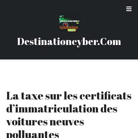
S
k
i
p
t
Destinationcyber.Com
o
c
o
n
t
e
n
La taxe sur les certificats
t
d’immatriculation des
voitures neuves
polluantes