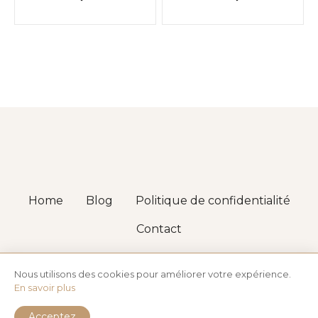
a
v
i
g
a
t
i
Home
Blog
Politique de confidentialité
o
Contact
n
2001 - 2025. FABRIQUÉ AVEC LE THÈME WORDPRESS
d
CITADELA ET MODIFIÉ PAR
FRANÇOIS DEPLAINE
Nous utilisons des cookies pour améliorer votre expérience.
En savoir plus
e
Acceptez