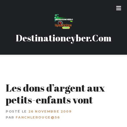
S
k
i
p
t
Destinationcyber.Com
o
c
o
n
t
e
n
Les dons d’argent aux
t
petits-enfants vont
POSTÉ LE
26 NOVEMBRE 2009
PAR
FANCHLEROUGE@56