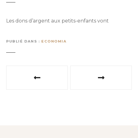
Les dons d’argent aux petits-enfants vont
PUBLIÉ DANS
ECONOMIA
N
a
v
i
g
a