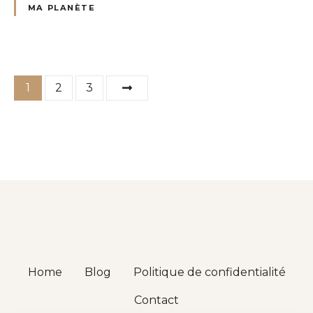
MA PLANÈTE
P
1
2
3
a
g
i
n
a
t
Home
Blog
Politique de confidentialité
i
Contact