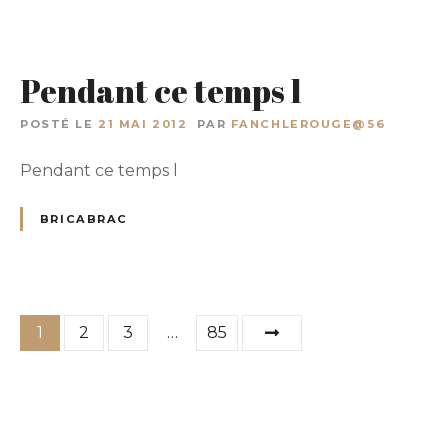
Pendant ce temps l
POSTÉ LE
21 MAI 2012
PAR
FANCHLEROUGE@56
Pendant ce temps l
BRICABRAC
P
1
2
3
…
85
a
g