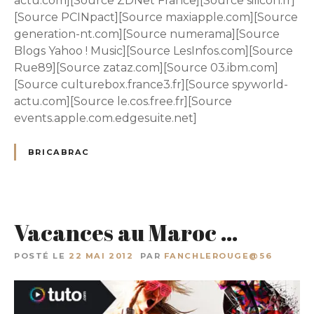
actu.com][Source ZDNet France][Source silicon.fr]
[Source PCINpact][Source maxiapple.com][Source
generation-nt.com][Source numerama][Source
Blogs Yahoo ! Music][Source LesInfos.com][Source
Rue89][Source zataz.com][Source 03.ibm.com]
[Source culturebox.france3.fr][Source spyworld-
actu.com][Source le.cos.free.fr][Source
events.apple.com.edgesuite.net]
BRICABRAC
Vacances au Maroc …
POSTÉ LE
22 MAI 2012
PAR
FANCHLEROUGE@56