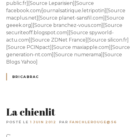
public.fr][Source Leparisien][Source
facebook.com/journalsatirique.letripotin][Source
macplus.net][Source planet-sansfil.com][Source
geeek.org][Source branchez-vous.com][Source
securiteoff.blogspot.com][Source spyworld-
actu.com][Source ZDNet France][Source silicon.fr]
[Source PCINpact][Source maxiapple.com][Source
generation-nt.com][Source numerama][Source
Blogs Yahoo]
BRICABRAC
La chienlit
POSTÉ LE
1 JUIN 2012
PAR
FANCHLEROUGE@56
C'