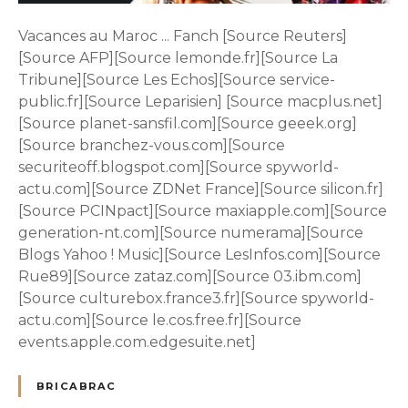
Vacances au Maroc ... Fanch [Source Reuters]
[Source AFP][Source lemonde.fr][Source La
Tribune][Source Les Echos][Source service-
public.fr][Source Leparisien] [Source macplus.net]
[Source planet-sansfil.com][Source geeek.org]
[Source branchez-vous.com][Source
securiteoff.blogspot.com][Source spyworld-
actu.com][Source ZDNet France][Source silicon.fr]
[Source PCINpact][Source maxiapple.com][Source
generation-nt.com][Source numerama][Source
Blogs Yahoo ! Music][Source LesInfos.com][Source
Rue89][Source zataz.com][Source 03.ibm.com]
[Source culturebox.france3.fr][Source spyworld-
actu.com][Source le.cos.free.fr][Source
events.apple.com.edgesuite.net]
BRICABRAC