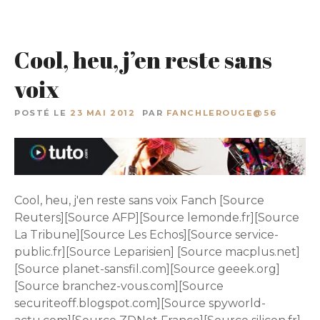
Cool, heu, j’en reste sans
voix
POSTÉ LE
23 MAI 2012
PAR
FANCHLEROUGE@56
Cool, heu, j'en reste sans voix Fanch [Source
Reuters][Source AFP][Source lemonde.fr][Source
La Tribune][Source Les Echos][Source service-
public.fr][Source Leparisien] [Source macplus.net]
[Source planet-sansfil.com][Source geeek.org]
[Source branchez-vous.com][Source
securiteoff.blogspot.com][Source spyworld-