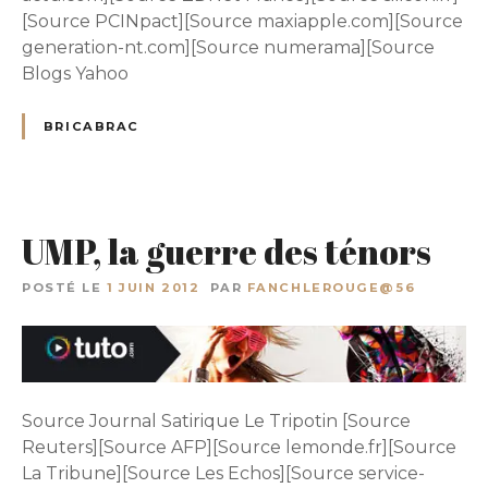
[Source PCINpact][Source maxiapple.com][Source
generation-nt.com][Source numerama][Source
Blogs Yahoo
BRICABRAC
UMP, la guerre des ténors
POSTÉ LE
1 JUIN 2012
PAR
FANCHLEROUGE@56
Source Journal Satirique Le Tripotin [Source
Reuters][Source AFP][Source lemonde.fr][Source
La Tribune][Source Les Echos][Source service-