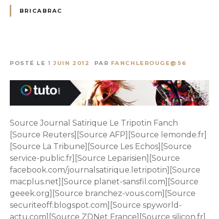
BRICABRAC
POSTÉ LE
1 JUIN 2012
PAR
FANCHLEROUGE@56
Source Journal Satirique Le Tripotin Fanch
[Source Reuters][Source AFP][Source lemonde.fr]
[Source La Tribune][Source Les Echos][Source
service-public.fr][Source Leparisien][Source
facebook.com/journalsatirique.letripotin][Source
macplus.net][Source planet-sansfil.com][Source
geeek.org][Source branchez-vous.com][Source
securiteoff.blogspot.com][Source spyworld-
actu.com][Source ZDNet France][Source silicon.fr]