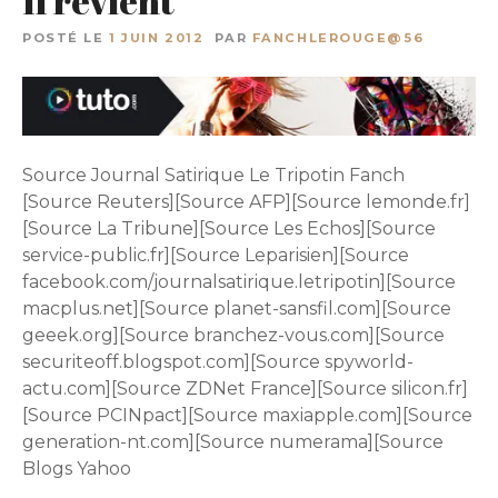
Il revient
POSTÉ LE
1 JUIN 2012
PAR
FANCHLEROUGE@56
Source Journal Satirique Le Tripotin Fanch
[Source Reuters][Source AFP][Source lemonde.fr]
[Source La Tribune][Source Les Echos][Source
service-public.fr][Source Leparisien][Source
facebook.com/journalsatirique.letripotin][Source
macplus.net][Source planet-sansfil.com][Source
geeek.org][Source branchez-vous.com][Source
securiteoff.blogspot.com][Source spyworld-
actu.com][Source ZDNet France][Source silicon.fr]
[Source PCINpact][Source maxiapple.com][Source
generation-nt.com][Source numerama][Source
Blogs Yahoo