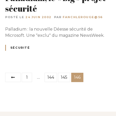
sécurité
POSTÉ LE
24 JUIN 2002
PAR
FANCHLEROUGE@56
Palladium : la nouvelle Déesse sécurité de
Microsoft. Une "exclu" du magazine NewsWeek.
SÉCURITÉ
P
1
…
144
145
146
a
g
i