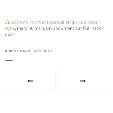
L’Electronic Frontier Foundation (EFF)
,
a mis en
ligne
, mardi 16 mars, un document sur l’utilisation
des r
PUBLIÉ DANS
SÉCURITÉ
N
a
v
i