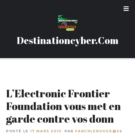
S
k
i
p
t
Destinationcyber.Com
o
c
o
n
t
e
n
L’Electronic Frontier
t
Foundation vous met en
garde contre vos donn
POSTÉ LE
17 MARS 2010
PAR
FANCHLEROUGE@56