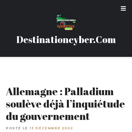
S
k
i
p
t
Destinationcyber.Com
o
c
o
n
t
e
n
Allemagne : Palladium
t
soulève déjà l’inquiétude
du gouvernement
POSTÉ LE
13 DÉCEMBRE 2002