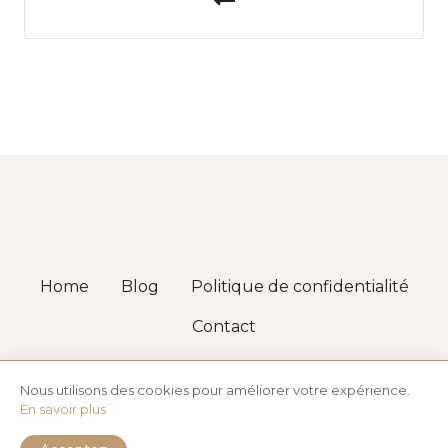
a
v
i
g
a
t
i
Home
Blog
Politique de confidentialité
o
Contact
n
2001 - 2025. FABRIQUÉ AVEC LE THÈME WORDPRESS
d
CITADELA ET MODIFIÉ PAR
FRANÇOIS DEPLAINE
Nous utilisons des cookies pour améliorer votre expérience.
En savoir plus
e