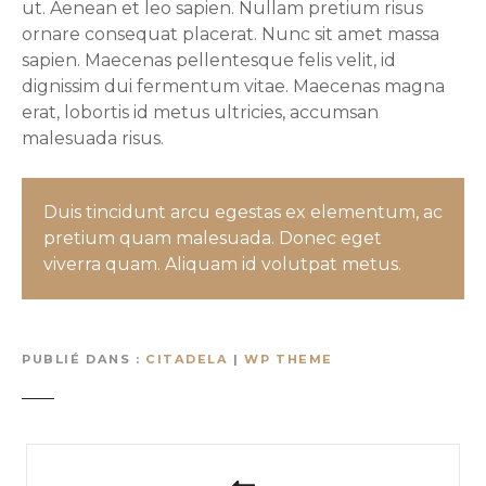
ut. Aenean et leo sapien. Nullam pretium risus
ornare consequat placerat. Nunc sit amet massa
sapien. Maecenas pellentesque felis velit, id
dignissim dui fermentum vitae. Maecenas magna
erat, lobortis id metus ultricies, accumsan
malesuada risus.
Duis tincidunt arcu egestas ex elementum, ac
pretium quam malesuada. Donec eget
viverra quam. Aliquam id volutpat metus.
PUBLIÉ DANS
CITADELA
|
WP THEME
N