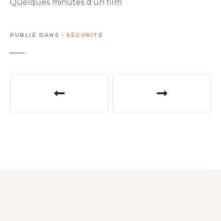
Quelques minutes d’un film
PUBLIÉ DANS
SÉCURITÉ
N
a
v
i
g
a
t